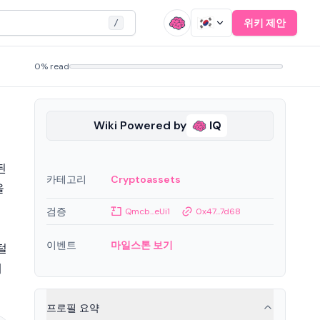
위키 제안
/
0% read
Wiki Powered by
IQ
된
카테고리
Cryptoassets
을
검증
Qmcb...eUi1
0x47...7d68
이벤트
마일스톤 보기
털
계
프로필 요약