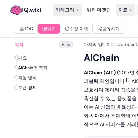
IQ.wiki
카테고리
위키 마켓캡
자료
TOC
읽기
수정 이력
공유하기
마지막 업데이트
:
October 5
목차
Hide
AIChain
개요
AIChain의 목적
AIChain (AIT)
(2017
작동 방식
[1]
퍼블릭 체인입니다.
AI
토큰 경제
보호하며 데이터 집중을 
촉진할 수 있는 플랫폼을
이는 AI 산업의 효율성
화 시대에서 최대한의 이익
적으로 AI 서비스를 거래