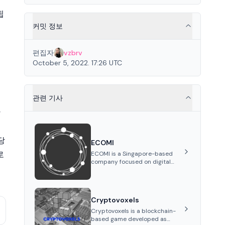
됩
커밋 정보
편집자
vzbrv
October 5, 2022. 17:26 UTC
관련 기사
한
당
ECOMI
로
ECOMI is a Singapore-based
company focused on digital
collectibles through its VeVe
platform and OMI token,
enabling buying, selling,
showcasing, and managing
Cryptovoxels
digital assets.
Cryptovoxels is a blockchain-
based game developed as