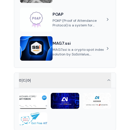
a metaverse powered by
Ethereum. It provides
properties as NFT tokens.
POAP
POAP (Proof of Attendance
Protocol) is a system for
creating NFT badges on the
Gnosis and Ethereum
blockchains to serve as
MAG7.ssi
verifiable proof of attendance
at vir...
MAG7.ssi is a crypto spot index
solution by SoSoValue,
aggregating top crypto assets
into Wrapped Tokens, offering
risk-resistant passive index
investing with systematic beta
returns.
미디어