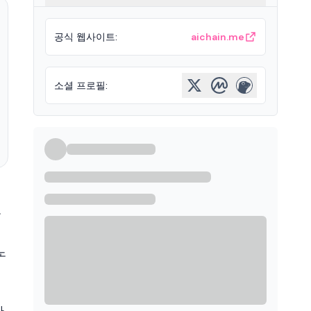
공식 웹사이트
:
aichain.me
소셜 프로필
:
들
노
사