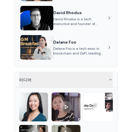
integrating blockchain
technology to revolutionize the
David Rhodus
collectibles market.
David Rhodus is a tech
executive and founder of
Permissionless Labs and Pipe
Network. His career spans roles
in video streaming, healthcare
Delane Foo
payments, and decentralized
infrastructure.
Delane Foo is a tech exec in
blockchain and DeFi, leading
APAC operations at Nethermind
since 2024.
미디어