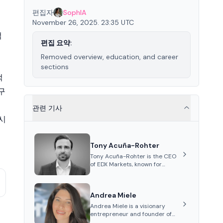
편집자
SophIA
이
November 26, 2025. 23:35 UTC
적
편집 요약:
Removed overview, education, and career
sections
적
구
관련 기사
시
Tony Acuña-Rohter
Tony Acuña-Rohter is the CEO
of EDX Markets, known for
leading the development of
institutional-grade digital-
asset trading platforms, and—
Andrea Miele
after roles at CME Group and
Cboe Digital—he emphasizes
Andrea Miele is a visionary
integrating crypto markets with
entrepreneur and founder of
traditional finance.
Beezie, an innovative platform