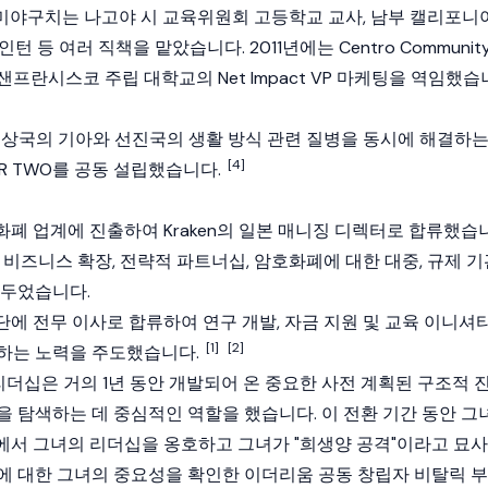
지 미야구치는 나고야 시 교육위원회 고등학교 교사, 남부 캘리포니
 인턴 등 여러 직책을 맡았습니다. 2011년에는 Centro Communit
문과 샌프란시스코 주립 대학교의 Net Impact VP 마케팅을 역임했습
 도상국의 기아와 선진국의 생활 방식 관련 질병을 동시에 해결하
[4]
OR TWO를 공동 설립했습니다.
호화폐 업계에 진출하여
Kraken
의 일본 매니징 디렉터로 합류했습
 비즈니스 확장, 전략적 파트너십, 암호화폐에 대한 대중, 규제 기
 두었습니다.
단
에 전무 이사로 합류하여 연구 개발, 자금 지원 및 교육 이니셔
[1]
[2]
하는 노력을 주도했습니다.
 리더십은 거의 1년 동안 개발되어 온 중요한 사전 계획된 구조적 
을 탐색하는 데 중심적인 역할을 했습니다. 이 전환 기간 동안 그
X에서 그녀의 리더십을 옹호하고 그녀가 "희생양 공격"이라고 묘사
에 대한 그녀의 중요성을 확인한
이더리움
공동 창립자
비탈릭 부