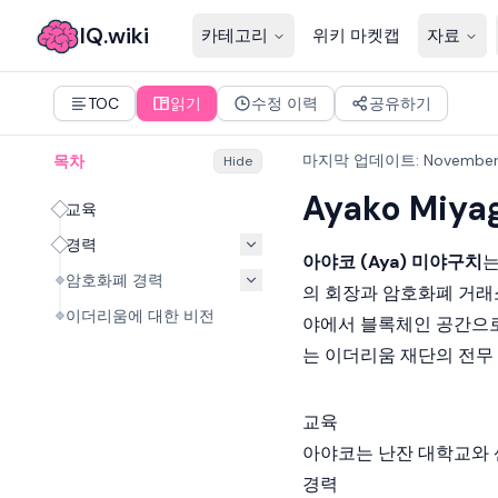
IQ.wiki
카테고리
위키 마켓캡
자료
TOC
읽기
수정 이력
공유하기
마지막 업데이트
:
November
목차
Hide
Ayako Miya
교육
경력
아야코 (Aya) 미야구치
는
암호화폐 경력
의 회장과 암호화폐 거
이더리움에 대한 비전
야에서 블록체인 공간으로
는
이더리움 재단
의 전무
교육
아야코는 난잔 대학교와
경력