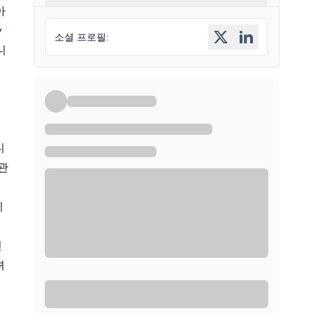
아
y
소셜 프로필
:
니
는
니
관
티
진
녀