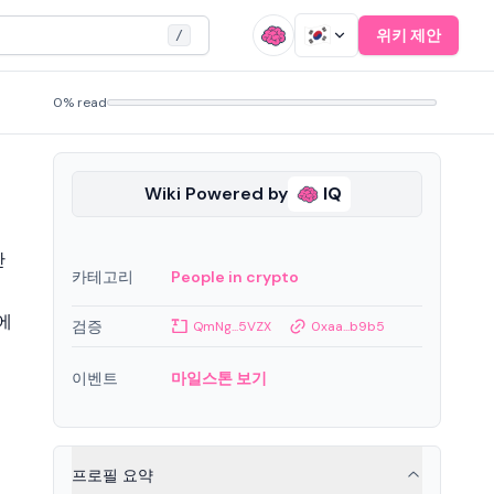
위키 제안
/
0% read
Wiki Powered by
IQ
단
카테고리
People in crypto
에
검증
QmNg...5VZX
0xaa...b9b5
이벤트
마일스톤 보기
프로필 요약