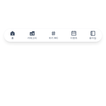
홈
카테고리
위키 MC
이벤트
용어집
IQ.wiki
IQ.wiki - 블록체인 지식과 교육 분야의 세계 최고 권위. Brainfund
그룹의 일원입니다.
@iqwiki
@IQofficial
@IQ.wiki