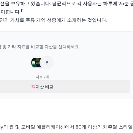
세션을 보유하고 있습니다. 평균적으로 각 사용자는 하루에 25분 
[1]
레이합니다.
체인의 가치를 주류 게임 청중에게 소개하는 것입니다.
가격 및 기타 지표를 비교할 자산을 선택하세요.
?
지표 7개
자산 비교
le Play의 웹 및 모바일 애플리케이션에서 80개 이상의 캐주얼 스타일