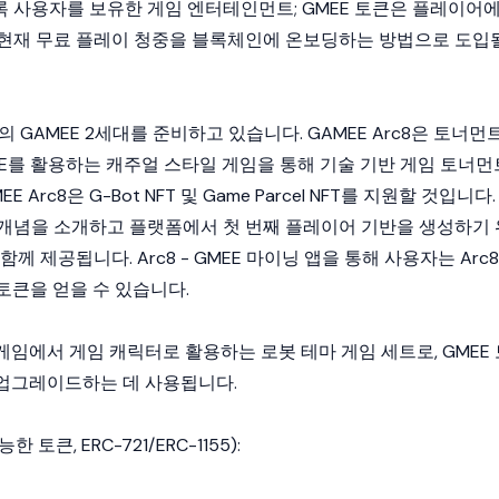
등록 사용자를 보유한 게임 엔터테인먼트; GMEE 토큰은 플레이어
현재 무료 플레이 청중을 블록체인에 온보딩하는 방법으로 도입
 GAMEE 2세대를 준비하고 있습니다. GAMEE Arc8은 토너먼
EE를 활용하는 캐주얼 스타일 게임을 통해 기술 기반 게임 토너먼
 Arc8은 G-Bot NFT 및 Game Parcel NFT를 지원할 것입니다.
개념을 소개하고 플랫폼에서 첫 번째 플레이어 기반을 생성하기 
께 제공됩니다. Arc8 - GMEE 마이닝 앱을 통해 사용자는 Arc8
 토큰을 얻을 수 있습니다.
용 게임에서 게임 캐릭터로 활용하는 로봇 테마 게임 세트로, GMEE
 업그레이드하는 데 사용됩니다.
 토큰, ERC-721/ERC-1155):