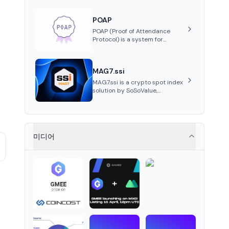
Ethereum. It provides
properties as NFT tokens.
POAP
POAP (Proof of Attendance
Protocol) is a system for
creating NFT badges on the
Gnosis and Ethereum
blockchains to serve as
MAG7.ssi
verifiable proof of attendance
at vir...
MAG7.ssi is a crypto spot index
solution by SoSoValue,
aggregating top crypto assets
into Wrapped Tokens, offering
risk-resistant passive index
investing with systematic beta
returns.
미디어