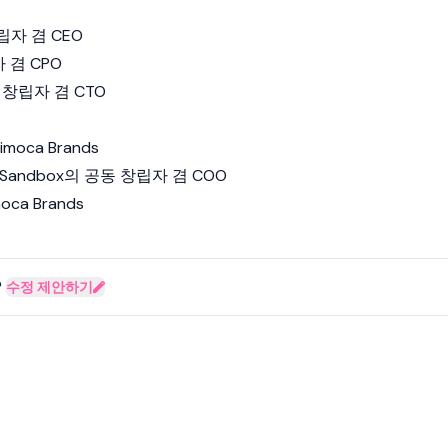
창립자 겸 CEO
자 겸 CPO
공동 창립자 겸 CTO
imoca Brands
The Sandbox의 공동 창립자 겸 COO
moca Brands
?
수정 제안하기