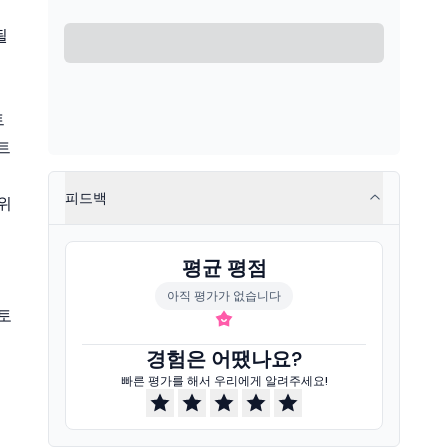
에
될
트
트
피드백
위
평균 평점
아직 평가가 없습니다
 토
경험은 어땠나요?
빠른 평가를 해서 우리에게 알려주세요!