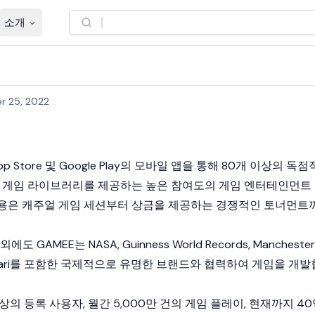
소개
r 25, 2022
 Store 및 Google Play의 모바일 앱을 통해 80개 이상의 독점
L5 게임 라이브러리를 제공하는 높은 참여도의 게임 엔터테인먼트
용은 캐주얼 게임 세션부터 상금을 제공하는 경쟁적인 토너먼트
GAMEE는 NASA, Guinness World Records, Manchester
ub 및 Atari를 포함한 국제적으로 유명한 브랜드와 협력하여 게임을 개발
 이상의 등록 사용자, 월간 5,000만 건의 게임 플레이, 현재까지 4