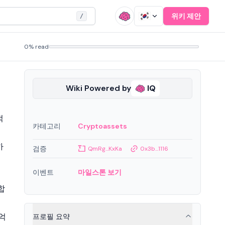
위키 제안
/
0% read
Wiki Powered by
IQ
적
카테고리
Cryptoassets
까
검증
QmRg...KxKa
0x3b...1116
이벤트
마일스톤 보기
합
0억
프로필 요약