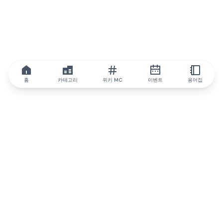
홈
카테고리
위키 MC
이벤트
용어집
IQ.wiki
IQ.wiki - 블록체인 지식과 교육 분야의 세계 최고 권위. Brainfund
그룹의 일원입니다.
@iqwiki
@IQofficial
@IQ.wiki