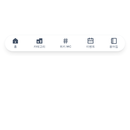
홈
카테고리
위키 MC
이벤트
용어집
IQ.wiki
IQ.wiki - 블록체인 지식과 교육 분야의 세계 최고 권위. Brainfund
그룹의 일원입니다.
@iqwiki
@IQofficial
@IQ.wiki