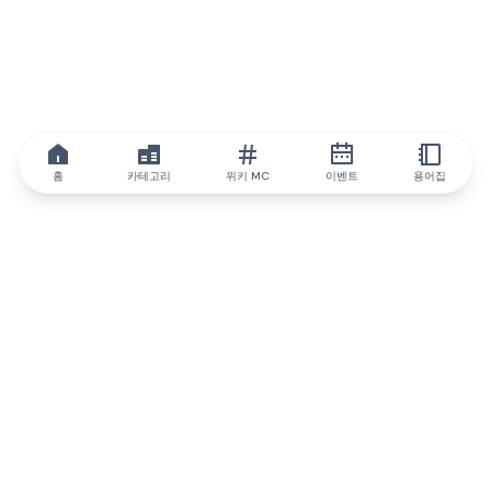
홈
카테고리
위키 MC
이벤트
용어집
IQ.wiki
IQ.wiki - 블록체인 지식과 교육 분야의 세계 최고 권위. Brainfund
그룹의 일원입니다.
@iqwiki
@IQofficial
@IQ.wiki