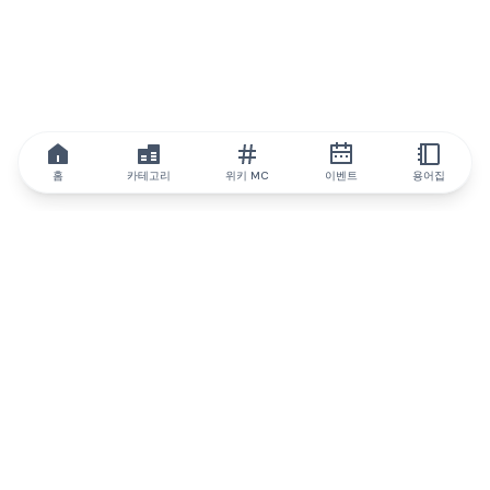
홈
카테고리
위키 MC
이벤트
용어집
IQ.wiki
IQ.wiki - 블록체인 지식과 교육 분야의 세계 최고 권위. Brainfund
그룹의 일원입니다.
@iqwiki
@IQofficial
@IQ.wiki