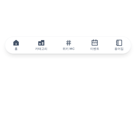
홈
카테고리
위키 MC
이벤트
용어집
IQ.wiki
IQ.wiki - 블록체인 지식과 교육 분야의 세계 최고 권위. Brainfund
그룹의 일원입니다.
@iqwiki
@IQofficial
@IQ.wiki