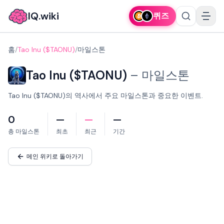
IQ.wiki
퀴즈
홈
/
Tao Inu ($TAONU)
/
마일스톤
Tao Inu ($TAONU)
–
마일스톤
Tao Inu ($TAONU)의 역사에서 주요 마일스톤과 중요한 이벤트.
0
—
—
—
총 마일스톤
최초
최근
기간
메인 위키로 돌아가기