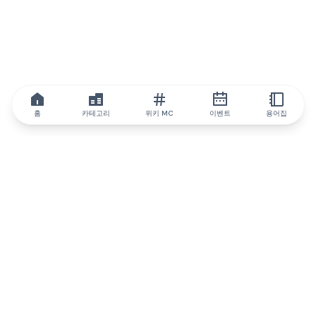
홈
카테고리
위키 MC
이벤트
용어집
IQ.wiki
IQ.wiki - 블록체인 지식과 교육 분야의 세계 최고 권위. Brainfund
그룹의 일원입니다.
@iqwiki
@IQofficial
@IQ.wiki