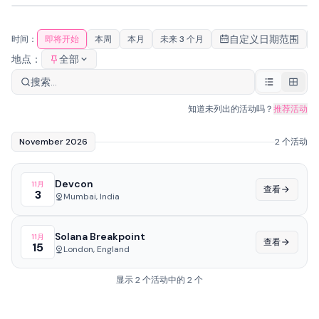
Devcon
#
1
NOV
Solana Breakpoint
#
2
Mumbai, India
3
NOV
London, England
15
自定义日期范围
时间：
即将开始
本周
本月
未来 3 个月
地点：
全部
知道未列出的活动吗？
推荐活动
November 2026
2 个活动
Devcon
11月
查看
3
Mumbai, India
Solana Breakpoint
11月
查看
15
London, England
显示 2 个活动中的 2 个