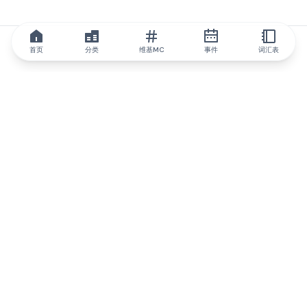
首页
分类
维基MC
事件
词汇表
IQ.wiki
IQ.wiki - 区块链知识与教育领域的全球领先权威。Brainfund 集团
的一部分。
@iqwiki
@IQofficial
@IQ.wiki
与IQ.wiki合作
我们的业务发展团队已准备好讨论合作和整合机会以及战略合作伙
伴关系咨询。
通过电子邮件联系
通过 Telegram 留言
订阅我们的新闻简报