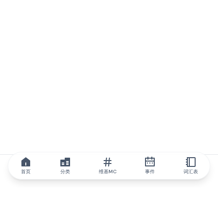
首页
分类
维基MC
事件
词汇表
IQ.wiki
IQ.wiki - 区块链知识与教育领域的全球领先权威。Brainfund 集团