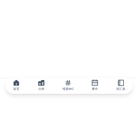
首页
分类
维基MC
事件
词汇表
IQ.wiki
IQ.wiki - 区块链知识与教育领域的全球领先权威。Brainfund 集团
的一部分。
@iqwiki
@IQofficial
@IQ.wiki