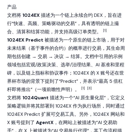
产品
文档将
1024EX
描述为一个链上永续合约 DEX，旨在进
行“快速、高频、策略驱动的交易”，具有透明的链上撮
[1]
合、清算和结算功能，并支持高级订单类型。
1024EX Predict
被描述为一个原生的链上市场，用于对
未来结果（基于事件的合约）的概率进行交易，其生命周
期包括创建 → 交易 → 决议 → 结算。文档中引用的示例
领域包括宏观/政策决策、选举/治理结果、AI 基准和里程
碑，以及链上指标和协议事件；1024EX 的 X 账号还在世
界杯市场的背景下提到了“Predict”，并表示“最高 5 倍杠
[1]
[3]
杆即将推出”（一项前瞻性声明）。
文档将
1024Quant
描述为一个“AI 原生量化层”，它定义
策略逻辑并将其部署到 1024EX 作为执行场所，同时通过
1024EX
Predict
扩展可交易工具。另外，1024EX 网站和
X 账号提到了
AgentX
，在网站上被描述为“AI 交易助
手”，在 X 上被描述为“AI 交易执行代理”，其工作流程描