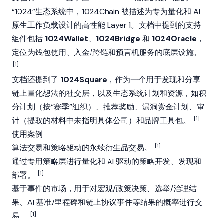
“1024”生态系统中，1024Chain 被描述为专为量化和 AI
原生工作负载设计的高性能 Layer 1。文档中提到的支持
组件包括
1024Wallet
、
1024Bridge
和
1024Oracle
，
定位为钱包使用、入金/跨链和预言机服务的底层设施。
[1]
文档还提到了
1024Square
，作为一个用于发现和分享
链上量化想法的社交层，以及生态系统计划和资源，如积
分计划（按“赛季”组织）、推荐奖励、漏洞赏金计划、审
[1]
计（提取的材料中未指明具体公司）和品牌工具包。
使用案例
[1]
算法交易和策略驱动的永续衍生品交易。
通过专用策略层进行量化和 AI 驱动的策略开发、发现和
[1]
部署。
基于事件的市场，用于对宏观/政策决策、选举/治理结
果、AI 基准/里程碑和链上协议事件等结果的概率进行交
[1]
易。