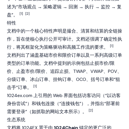
述为“市场观点 → 策略逻辑 → 回测 → 执行 → 监控 → 复
[1]
[2]
盘”。
特性
文档中的一个核心特性声明是撮合、清算和结算的全链操
作，旨在使核心执行公开可审计。文档还强调了确定性执
[1]
行，将其框架化为策略驱动和高频工作流的要求。
文档列出了涵盖基础市价和限价订单以及一系列高级订单
类型的订单功能。文档中提到的示例包括止损市价/限
价、止盈市价/限价、追踪止损、TWAP、VWAP、POV、
分级订单、冰山订单、挂钩订单、OCO、括号订单和“狙
[1]
击手”订单。
1024ex.com 上引用的 Web 界面包括访客访问（“以访客
身份尝试”）和钱包连接（“连接钱包”），并指出“部署前
[2]
需要登录”（如抓取的网站文本所示）。
生态系统
文档将 1024EX 置于由
1024Chain
锚定的更广泛的