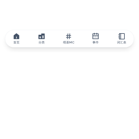
首页
分类
维基MC
事件
词汇表
IQ.wiki
IQ.wiki - 区块链知识与教育领域的全球领先权威。Brainfund 集团
的一部分。
@iqwiki
@IQofficial
@IQ.wiki