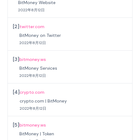
BitMoney Website
2022年8月12日
[
2
]
twitter.com
BitMoney on Twitter
2022年8月12日
[
3
]
bitmoney.ws
BitMoney Services
2022年8月12日
[
4
]
crypto.com
crypto.com | BitMoney
2022年8月12日
[
5
]
bitmoney.ws
BitMoney | Token