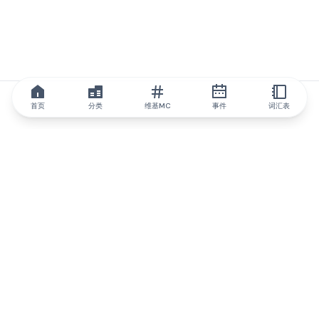
首页
分类
维基MC
事件
词汇表
IQ.wiki
IQ.wiki - 区块链知识与教育领域的全球领先权威。Brainfund 集团
的一部分。
@iqwiki
@IQofficial
@IQ.wiki
与IQ.wiki合作
我们的业务发展团队已准备好讨论合作和整合机会以及战略合作伙
伴关系咨询。
通过电子邮件联系
通过 Telegram 留言