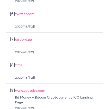
2022年8月12日
[
6
]
twitter.com
.
2022年8月12日
[
7
]
discord.gg
.
2022年8月12日
[
8
]
t.me
.
2022年8月12日
[
9
]
www.youtube.com
Bit Money - Bitcoin Cryptocurrency ICO Landing
Page
2022年8月12日