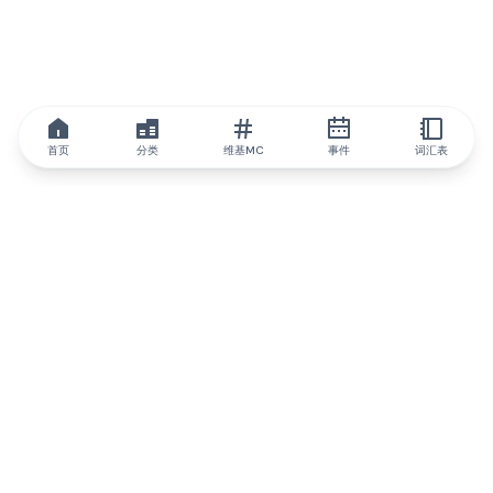
首页
分类
维基MC
事件
词汇表
IQ.wiki
IQ.wiki - 区块链知识与教育领域的全球领先权威。Brainfund 集团
的一部分。
@iqwiki
@IQofficial
@IQ.wiki