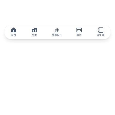
首页
分类
维基MC
事件
词汇表
IQ.wiki
IQ.wiki - 区块链知识与教育领域的全球领先权威。Brainfund 集团
的一部分。
@iqwiki
@IQofficial
@IQ.wiki