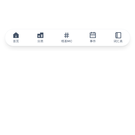
首页
分类
维基MC
事件
词汇表
IQ.wiki
IQ.wiki - 区块链知识与教育领域的全球领先权威。Brainfund 集团
的一部分。
@iqwiki
@IQofficial
@IQ.wiki