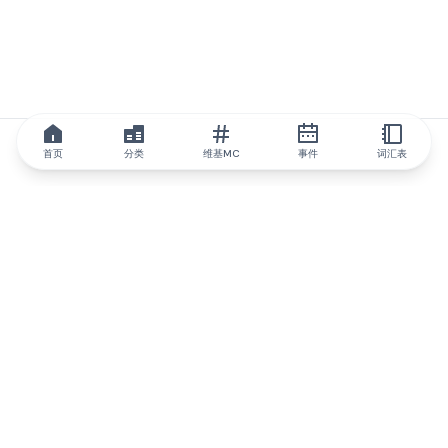
首页
分类
维基MC
事件
词汇表
IQ.wiki
IQ.wiki - 区块链知识与教育领域的全球领先权威。Brainfund 集团
的一部分。
@iqwiki
@IQofficial
@IQ.wiki
与IQ.wiki合作
我们的业务发展团队已准备好讨论合作和整合机会以及战略合作伙
伴关系咨询。
通过电子邮件联系
通过 Telegram 留言