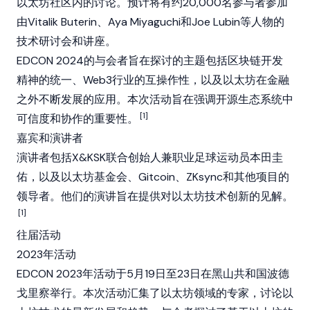
以太坊
社区内的讨论。预计将有约20,000名参与者参加
由
Vitalik Buterin
、
Aya Miyaguchi
和
Joe Lubin
等人物的
技术研讨会和讲座。
EDCON 2024的与会者旨在探讨的主题包括
区块链
开发
精神的统一、
Web3
行业的互操作性，以及以太坊在金融
之外不断发展的应用。本次活动旨在强调开源生态系统中
[1]
可信度和协作的重要性。
嘉宾和演讲者
演讲者包括X&KSK联合创始人兼职业足球运动员本田圭
佑，以及
以太坊基金会
、
Gitcoin
、
ZKsync
和其他项目的
领导者。他们的演讲旨在提供对以太坊技术创新的见解。
[1]
往届活动
2023年活动
EDCON 2023年活动于5月19日至23日在黑山共和国波德
戈里察举行。本次活动汇集了以太坊领域的专家，讨论以