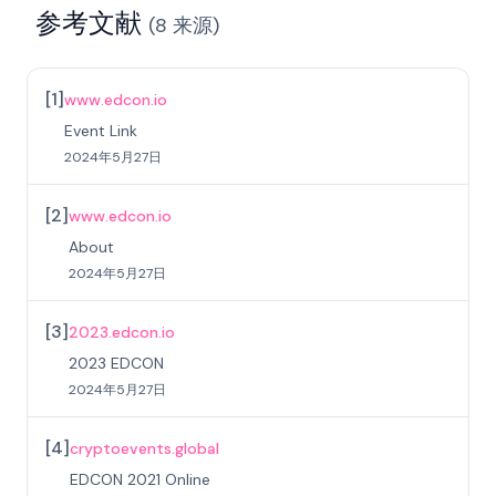
参考文献
(
8
来源
)
[
1
]
www.edcon.io
Event Link
2024年5月27日
[
2
]
www.edcon.io
About
2024年5月27日
[
3
]
2023.edcon.io
2023 EDCON
2024年5月27日
[
4
]
cryptoevents.global
EDCON 2021 Online