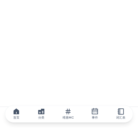
首页
分类
维基MC
事件
词汇表
IQ.wiki