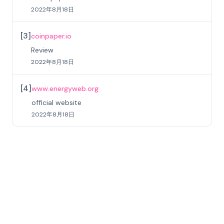
2022年8月18日
[
3
]
coinpaper.io
Review
2022年8月18日
[
4
]
www.energyweb.org
official website
2022年8月18日