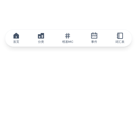
首页
分类
维基MC
事件
词汇表
IQ.wiki
IQ.wiki - 区块链知识与教育领域的全球领先权威。Brainfund 集团
的一部分。
@iqwiki
@IQofficial
@IQ.wiki