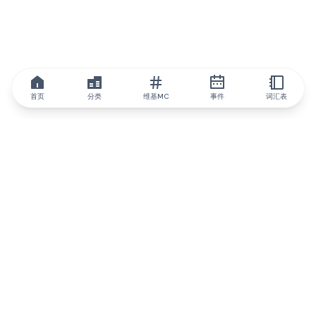
首页
分类
维基MC
事件
词汇表
IQ.wiki
IQ.wiki - 区块链知识与教育领域的全球领先权威。Brainfund 集团
的一部分。
@iqwiki
@IQofficial
@IQ.wiki