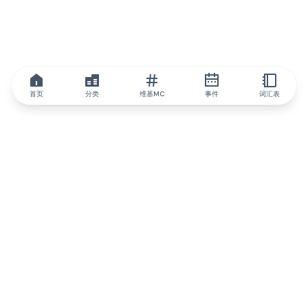
首页
分类
维基MC
事件
词汇表
IQ.wiki
IQ.wiki - 区块链知识与教育领域的全球领先权威。Brainfund 集团
的一部分。
@iqwiki
@IQofficial
@IQ.wiki