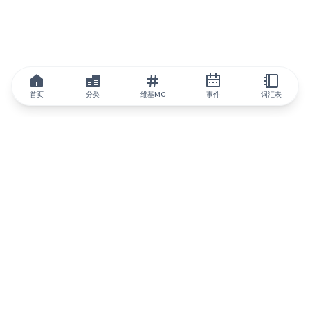
首页
分类
维基MC
事件
词汇表
IQ.wiki
IQ.wiki - 区块链知识与教育领域的全球领先权威。Brainfund 集团
的一部分。
@iqwiki
@IQofficial
@IQ.wiki