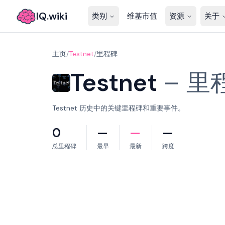
IQ.wiki
类别
维基市值
资源
关于
主页
/
Testnet
/
里程碑
Testnet
–
里
Testnet 历史中的关键里程碑和重要事件。
0
—
—
—
总里程碑
最早
最新
跨度