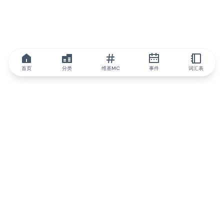
首页
分类
维基MC
事件
词汇表
IQ.wiki
IQ.wiki - 区块链知识与教育领域的全球领先权威。Brainfund 集团
的一部分。
@iqwiki
@IQofficial
@IQ.wiki