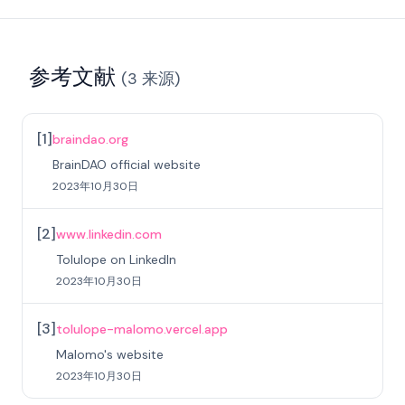
参考文献
(
3
来源
)
[
1
]
braindao.org
BrainDAO official website
2023年10月30日
[
2
]
www.linkedin.com
Tolulope on LinkedIn
2023年10月30日
[
3
]
tolulope-malomo.vercel.app
Malomo's website
2023年10月30日