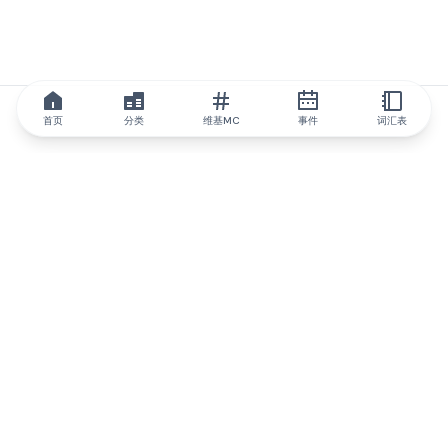
首页
分类
维基MC
事件
词汇表
IQ.wiki
IQ.wiki - 区块链知识与教育领域的全球领先权威。Brainfund 集团
的一部分。
@iqwiki
@IQofficial
@IQ.wiki
与IQ.wiki合作
我们的业务发展团队已准备好讨论合作和整合机会以及战略合作伙
伴关系咨询。
通过电子邮件联系
通过 Telegram 留言