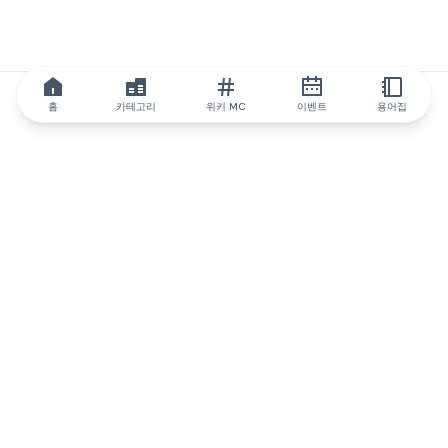
홈
카테고리
위키 MC
이벤트
용어집
IQ.wiki
IQ.wiki - 블록체인 지식과 교육 분야의 세계 최고 권위. Brainfund
그룹의 일원입니다.
@iqwiki
@IQofficial
@IQ.wiki
IQ.wiki와 파트너십을 맺으세요
당사 사업 개발팀은 협업 및 통합 기회는 물론 전략적 파트너십 문
의에 대해 논의할 준비가 되어 있습니다.
이메일로 문의하기
텔레그램으로 메시지 보내기