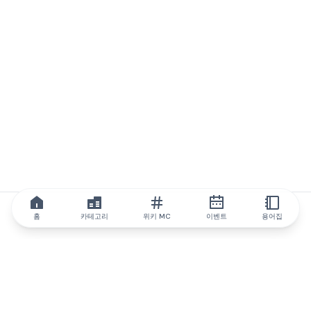
홈
카테고리
위키 MC
이벤트
용어집
IQ.wiki
IQ.wiki - 블록체인 지식과 교육 분야의 세계 최고 권위. Brainfund
그룹의 일원입니다.
@iqwiki
@IQofficial
@IQ.wiki