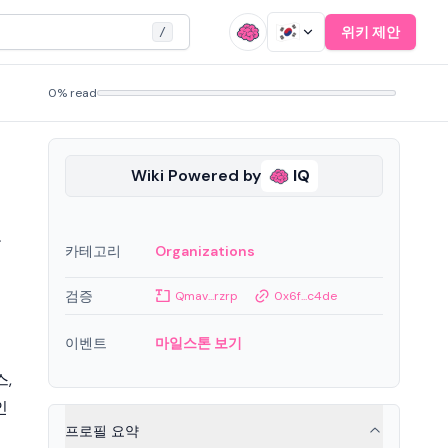
위키 제안
/
0% read
Wiki Powered by
IQ
고
카테고리
Organizations
검증
Qmav...rzrp
0x6f...c4de
이벤트
마일스톤 보기
,
인
프로필 요약