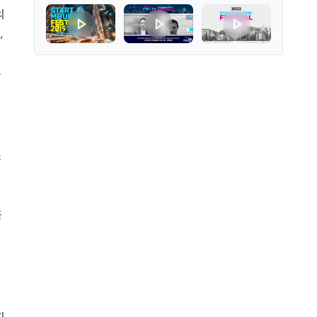
의
,
습
소
금
피