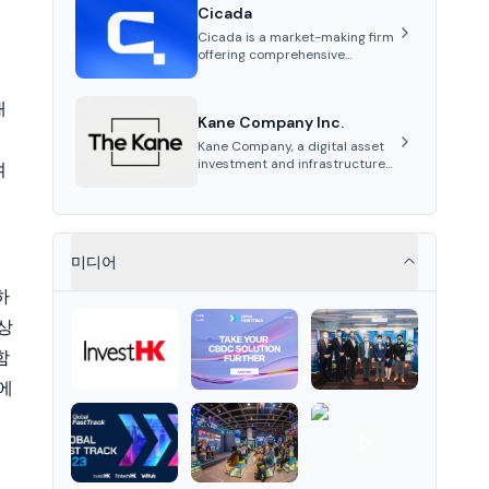
Cicada
trading education, and
community services for
Cicada is a market-making firm
investors.
offering comprehensive
services such as tailored
market-making strategies,
대
marketing and advisory,
Kane Company Inc.
tokenomics audits, and listing
계
support for cryptocurrency
Kane Company, a digital asset
projects.
investment and infrastructure
여
firm, bridges global finance and
Korean regulations, ensuring
stable, compliant solutions for
instit...
미디어
하
상
함
에