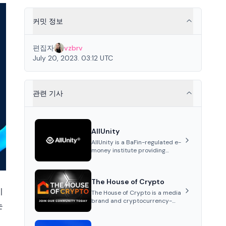
커밋 정보
편집자
vzbrv
July 20, 2023. 03:12 UTC
관련 기사
AllUnity
AllUnity is a BaFin-regulated e-
money institute providing
institutional-grade
infrastructure for digital Euro
transactions. It issues EURAU, a
The House of Crypto
MiCAR-compliant s...
시
The House of Crypto is a media
brand and cryptocurrency-
는
focused YouTube channel
founded by Peter Anthony,
offering market analysis,