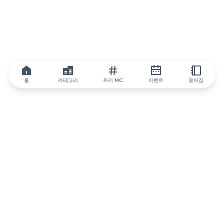
홈
카테고리
위키 MC
이벤트
용어집
IQ.wiki
IQ.wiki - 블록체인 지식과 교육 분야의 세계 최고 권위. Brainfund
그룹의 일원입니다.
@iqwiki
@IQofficial
@IQ.wiki