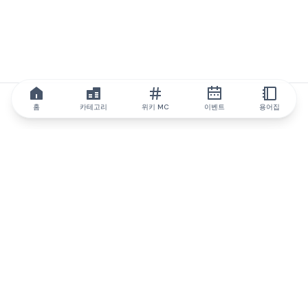
홈
카테고리
위키 MC
이벤트
용어집
IQ.wiki
IQ.wiki - 블록체인 지식과 교육 분야의 세계 최고 권위. Brainfund
그룹의 일원입니다.
@iqwiki
@IQofficial
@IQ.wiki
IQ.wiki와 파트너십을 맺으세요
당사 사업 개발팀은 협업 및 통합 기회는 물론 전략적 파트너십 문
의에 대해 논의할 준비가 되어 있습니다.
이메일로 문의하기
텔레그램으로 메시지 보내기