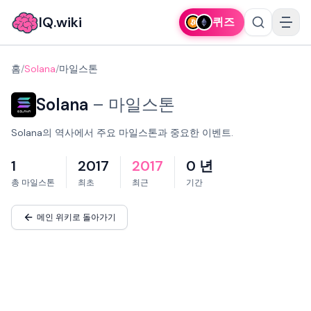
IQ.wiki
퀴즈
홈
/
Solana
/
마일스톤
Solana
–
마일스톤
Solana의 역사에서 주요 마일스톤과 중요한 이벤트.
1
2017
2017
0 년
총 마일스톤
최초
최근
기간
메인 위키로 돌아가기