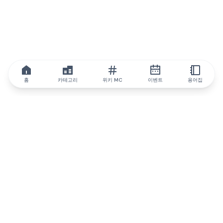
홈
카테고리
위키 MC
이벤트
용어집
IQ.wiki
IQ.wiki - 블록체인 지식과 교육 분야의 세계 최고 권위. Brainfund
그룹의 일원입니다.
@iqwiki
@IQofficial
@IQ.wiki