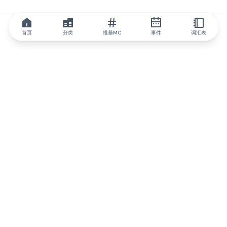
首页
分类
维基MC
事件
词汇表
IQ.wiki
IQ.wiki - 区块链知识与教育领域的全球领先权威。Brainfund 集团
的一部分。
@iqwiki
@IQofficial
@IQ.wiki
与IQ.wiki合作
我们的业务发展团队已准备好讨论合作和整合机会以及战略合作伙
伴关系咨询。
通过电子邮件联系
通过 Telegram 留言
订阅我们的新闻简报
IQ 生态系统报告将让您时刻掌握IQ的所有更新