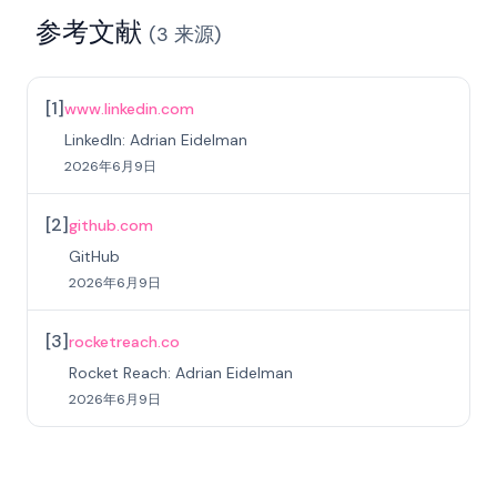
参考文献
(
3
来源
)
[
1
]
www.linkedin.com
LinkedIn: Adrian Eidelman
2026年6月9日
[
2
]
github.com
GitHub
2026年6月9日
[
3
]
rocketreach.co
Rocket Reach: Adrian Eidelman
2026年6月9日