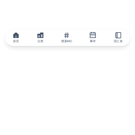
首页
分类
维基MC
事件
词汇表
IQ.wiki
IQ.wiki - 区块链知识与教育领域的全球领先权威。Brainfund 集团
的一部分。
@iqwiki
@IQofficial
@IQ.wiki