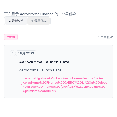
正在显示 Aerodrome Finance 的 1 个里程碑
最新优先
最早优先
2023
1 个里程碑
1 8月 2023
1
Aerodrome Launch Date
Aerodrome Launch Date
www.thebigwhale.io/tokens/aerodrome-finance#:~:text=
Aerodrome%20Finance%20(AERO)%20is%20a%20dece
ntralized%20finance%20(DeFi),DEX)%20on%20the%20
Optimism%20network.