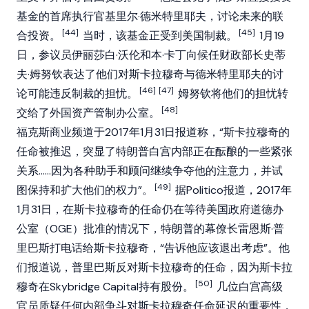
基金的首席执行官基里尔·德米特里耶夫，讨论未来的联
[44]
[45]
合投资。
当时，该基金正受到美国制裁。
1月19
日，参议员伊丽莎白·沃伦和本·卡丁向候任财政部长史蒂
夫·姆努钦表达了他们对斯卡拉穆奇与德米特里耶夫的讨
[46]
[47]
论可能违反制裁的担忧。
姆努钦将他们的担忧转
[48]
交给了外国资产管制办公室。
福克斯商业频道于2017年1月31日报道称，“斯卡拉穆奇的
任命被推迟，突显了特朗普白宫内部正在酝酿的一些紧张
关系……因为各种助手和顾问继续争夺他的注意力，并试
[49]
图保持和扩大他们的权力”。
据Politico报道，2017年
1月31日，在斯卡拉穆奇的任命仍在等待美国政府道德办
公室（OGE）批准的情况下，特朗普的幕僚长雷恩斯·普
里巴斯打电话给斯卡拉穆奇，“告诉他应该退出考虑”。他
们报道说，普里巴斯反对斯卡拉穆奇的任命，因为斯卡拉
[50]
穆奇在Skybridge Capital持有股份。
几位白宫高级
官员质疑任何内部争斗对斯卡拉穆奇任命延迟的重要性，