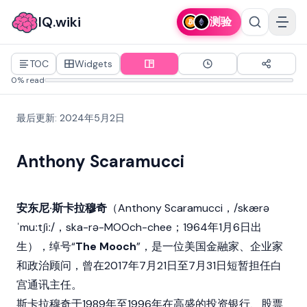
IQ.wiki
测验
TOC
Widgets
0% read
最后更新
:
2024年5月2日
Anthony Scaramucci
安东尼·斯卡拉穆奇
（Anthony Scaramucci，/skærə
ˈmuːtʃiː/，ska-rə-MOOch-chee；1964年1月6日出
生），绰号“
The Mooch
”，是一位美国金融家、企业家
和政治顾问，曾在2017年7月21日至7月31日短暂担任白
宫通讯主任。
斯卡拉穆奇于1989年至1996年在高盛的投资银行、股票