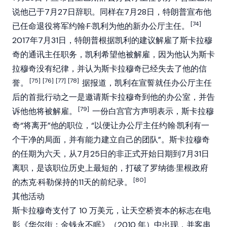
说他已于7月27日辞职。同样在7月28日，特朗普宣布他
[74]
已任命退役将军约翰·F·凯利为他的新办公厅主任。
2017年7月31日，特朗普根据凯利的建议解雇了斯卡拉穆
奇的通讯主任职务，凯利希望他被解雇，因为他认为斯卡
拉穆奇没有纪律，并认为斯卡拉穆奇已经失去了他的信
[75]
[76]
[77]
[78]
誉。
据报道，凯利在宣誓就任办公厅主任
后的首批行动之一是邀请斯卡拉穆奇到他的办公室，并告
[79]
诉他他将被解雇。
一份白宫官方声明表示，斯卡拉穆
奇“将离开”他的职位，“以便让办公厅主任约翰·凯利有一
个干净的局面，并有能力建立自己的团队”。斯卡拉穆奇
的任期为六天，从7月25日的非正式开始日期到7月31日
离职，是该职位历史上最短的，打破了罗纳德·里根政府
[80]
的杰克·科勒保持的11天的前纪录。
其他活动
斯卡拉穆奇支付了 10 万美元，让天空桥资本的标志在电
影《华尔街：金钱永不眠》（2010 年）中出现，并客串