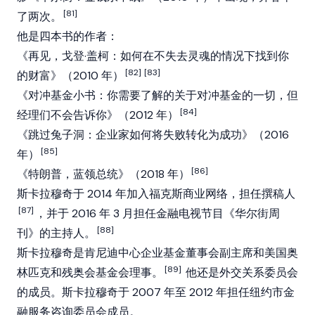
[81]
了两次。
他是四本书的作者：
《再见，戈登·盖柯：如何在不失去灵魂的情况下找到你
[82]
[83]
的财富》（2010 年）
《对冲基金小书：你需要了解的关于对冲基金的一切，但
[84]
经理们不会告诉你》（2012 年）
《跳过兔子洞：企业家如何将失败转化为成功》（2016
[85]
年）
[86]
《特朗普，蓝领总统》（2018 年）
斯卡拉穆奇于 2014 年加入福克斯商业网络，担任撰稿人
[87]
，并于 2016 年 3 月担任金融电视节目《华尔街周
[88]
刊》的主持人。
斯卡拉穆奇是肯尼迪中心企业基金董事会副主席和美国奥
[89]
林匹克和残奥会基金会理事。
他还是外交关系委员会
的成员。斯卡拉穆奇于 2007 年至 2012 年担任纽约市金
融服务咨询委员会成员。