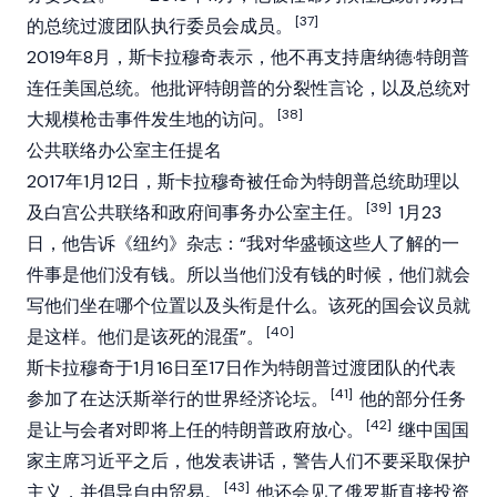
[37]
的总统过渡团队执行委员会成员。
2019年8月，斯卡拉穆奇表示，他不再支持唐纳德·特朗普
连任美国总统。他批评特朗普的分裂性言论，以及总统对
[38]
大规模枪击事件发生地的访问。
公共联络办公室主任提名
2017年1月12日，斯卡拉穆奇被任命为特朗普总统助理以
[39]
及白宫公共联络和政府间事务办公室主任。
1月23
日，他告诉《纽约》杂志：“我对华盛顿这些人了解的一
件事是他们没有钱。所以当他们没有钱的时候，他们就会
写他们坐在哪个位置以及头衔是什么。该死的国会议员就
[40]
是这样。他们是该死的混蛋”。
斯卡拉穆奇于1月16日至17日作为特朗普过渡团队的代表
[41]
参加了在达沃斯举行的世界经济论坛。
他的部分任务
[42]
是让与会者对即将上任的特朗普政府放心。
继中国国
家主席习近平之后，他发表讲话，警告人们不要采取保护
[43]
主义，并倡导自由贸易。
他还会见了俄罗斯直接投资