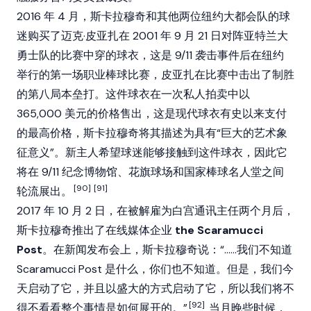
2016 年 4 月，斯卡拉穆奇和其他两位纽约大都会队的球
迷购买了迈克·皮亚扎在 2001 年 9 月 21 日对阵亚特兰大
勇士队的比赛中穿的球衣，这是 9/11 袭击事件后在纽约
举行的第一场职业棒球比赛，皮亚扎在比赛中击出了制胜
的第八局本垒打。这件球衣在一次私人拍卖中以
365,000 美元的价格售出，这是现代球衣有史以来支付
的最高价格，斯卡拉穆奇将其描述为具有“巨大的艺术象
征意义”。新主人希望球迷能够接触到这件球衣，因此它
将在 9/11 纪念博物馆、花旗球场和国家棒球名人堂之间
[90]
[91]
轮流展出。
2017 年 10 月 2 日，在被解雇为白宫通讯主任两个月后，
斯卡拉穆奇推出了在线媒体企业
the Scaramucci
Post
。在新闻发布会上，斯卡拉穆奇说：“……我们不知道
Scaramucci Post 是什么，你们也不知道。但是，我们今
天启动了它，并且以盛大的方式启动了它，所以我们将不
[92]
得不看看整个事情是如何展开的。”
当月晚些时候，