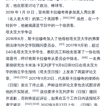
宾，他在那里讨论了政治、棒球等。
2019 年 1 月 13 日，宣布斯卡拉穆奇将参加真人秀比赛
[95]
[96]
《名人老大哥》的第二个美国季；
虽然，在一个
转折中，他被揭露是节目中的一个假房客。
塔夫茨大学争议
2016年6月，斯卡拉穆奇加入了他母校塔夫茨大学的弗莱
[97]
彻法律与外交学院顾问委员会。
2017年11月初，超过
240名塔夫茨大学学生、教职员工和校友签署了一份在线
[98]
请愿书，呼吁将斯卡拉穆奇从委员会中除名。
一名弗
莱彻研究生卡米洛·卡瓦列罗于11月6日和13日在塔夫茨大
学的独立学生报纸《塔夫茨日报》上发表了两篇评论文
[99]
[100]
章。
2017年11月21日，代表斯卡拉穆奇的律师向
《日报》发出了停止函，声称这些评论文章包含试图诽谤
[101]
他的不实陈述。
该信要求卡瓦列罗和《日报》撤回
并道歉，否则将提起诉讼，如果在五个工作日内该报纸不
[102]
[103]
遵守规定。
2017年11月27日上午，《日报》选