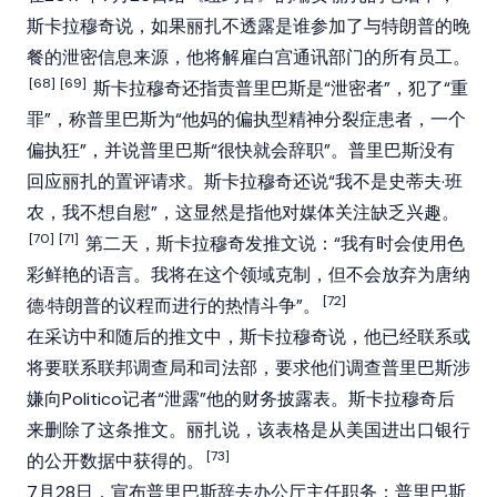
斯卡拉穆奇说，如果丽扎不透露是谁参加了与特朗普的晚
餐的泄密信息来源，他将解雇白宫通讯部门的所有员工。
[68]
[69]
斯卡拉穆奇还指责普里巴斯是“泄密者”，犯了“重
罪”，称普里巴斯为“他妈的偏执型精神分裂症患者，一个
偏执狂”，并说普里巴斯“很快就会辞职”。普里巴斯没有
回应丽扎的置评请求。斯卡拉穆奇还说“我不是史蒂夫·班
农，我不想自慰”，这显然是指他对媒体关注缺乏兴趣。
[70]
[71]
第二天，斯卡拉穆奇发推文说：“我有时会使用色
彩鲜艳的语言。我将在这个领域克制，但不会放弃为唐纳
[72]
德·特朗普的议程而进行的热情斗争”。
在采访中和随后的推文中，斯卡拉穆奇说，他已经联系或
将要联系联邦调查局和司法部，要求他们调查普里巴斯涉
嫌向Politico记者“泄露”他的财务披露表。斯卡拉穆奇后
来删除了这条推文。丽扎说，该表格是从美国进出口银行
[73]
的公开数据中获得的。
7月28日，宣布普里巴斯辞去办公厅主任职务；普里巴斯