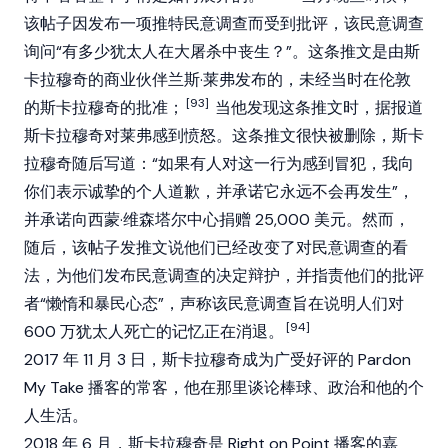
该帖子因发布一项推特民意调查而受到批评，该民意调查
询问“有多少犹太人在大屠杀中丧生？”。这条推文是由斯
卡拉穆奇的商业伙伴兰斯·莱弗发布的，未经当时在伦敦
[93]
的斯卡拉穆奇的批准；
当他发现这条推文时，据报道
斯卡拉穆奇对莱弗感到愤怒。这条推文很快被删除，斯卡
拉穆奇随后写道：“如果有人对这一行为感到冒犯，我向
你们表示诚挚的个人道歉，并承诺它永远不会再发生”，
并承诺向西蒙·维森塔尔中心捐赠 25,000 美元。然而，
随后，该帖子发推文说他们已经改变了对民意调查的看
法，为他们发布民意调查的决定辩护，并指责他们的批评
者“懒惰和暴民心态”，声称该民意调查旨在说明人们对
[94]
600 万犹太人死亡的记忆正在消退。
2017 年 11 月 3 日，斯卡拉穆奇成为广受好评的 Pardon
My Take 播客的常客，他在那里谈论棒球、政治和他的个
人生活。
2018 年 6 月，斯卡拉穆奇是 Right on Point 播客的嘉