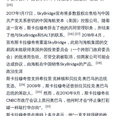
[25]
2017年1月17日，SkyBridge宣布将多数股权出售给与中国
共产党关系密切的中国海航资本（美国）控股公司。随着
这一宣布，斯卡拉穆奇辞去了他的共同管理职务，并结束
[26]
[27]
了他与SkyBridge和SALT的联系。
2018年4月，
宣布斯卡拉穆奇将重返SkyBridge，此前与海航集团的交
易因未能获得美国外国投资委员会（一个跨部门政府委员
会）的批准而告吹。尽管交易被取消，但两家公司可能会
[28]
达成协议，由海航在中国销售SkyBridge的产品。
政治生涯
斯卡拉穆奇曾支持希拉里·克林顿和贝拉克·奥巴马的总统
[29]
竞选。
2008年，斯卡拉穆奇还曾担任贝拉克·奥巴马
[30]
总统的筹款人。
然而，在2010年9月，斯卡拉穆奇在
CNBC市政厅会议上质问奥巴马，他何时才会“停止像打彩
[31]
罐一样敲打华尔街”。
斯卡拉穆奇曾在推特上多次表示，他“一直支持强硬的枪