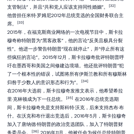
[32]
支管制法”，并且“共和党人应该支持同性婚姻”。
他曾担任米特·罗姆尼2012年总统竞选的全国财务联合主
[33]
席。
2015年，在福克斯商业网络的一次电视节目中，斯卡拉
穆奇称特朗普为“黑客政客”，他的言论“反美且极具分裂
性”。他进一步警告特朗普“现在就停止”，并“停止所有这
些疯狂的言论”。2015年12月，斯卡拉穆奇批评特朗普呼
吁在墨西哥和美国之间修建边境墙。他还批评特朗普“犯
了一个根本性的错误，试图将所有伊斯兰教和所有穆斯林
[34]
归咎于少数人的意识形态和行为”。
在2016年大选前，斯卡拉穆奇发推文表示，他希望希拉
[35]
里·克林顿成为下一任总统。
在2016年总统竞选期
间，斯卡拉穆奇先是支持斯科特·沃克，后来支持杰布·布
什。在沃克和布什退出竞选后，2016年5月，斯卡拉穆奇
加入了唐纳德·特朗普的政治竞选团队，加入了特朗普财
[36]
务委员会。
2016年11月，他被任命为候任总统特朗普