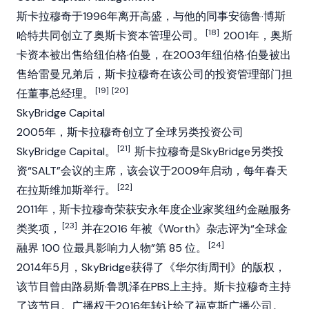
斯卡拉穆奇于1996年离开高盛，与他的同事安德鲁·博斯
[18]
哈特共同创立了奥斯卡资本管理公司。
2001年，奥斯
卡资本被出售给纽伯格·伯曼，在2003年纽伯格·伯曼被出
售给雷曼兄弟后，斯卡拉穆奇在该公司的投资管理部门担
[19]
[20]
任董事总经理。
SkyBridge Capital
2005年，斯卡拉穆奇创立了全球另类投资公司
[21]
SkyBridge Capital。
斯卡拉穆奇是SkyBridge另类投
资“SALT”会议的主席，该会议于2009年启动，每年春天
[22]
在拉斯维加斯举行。
2011年，斯卡拉穆奇荣获安永年度企业家奖纽约金融服务
[23]
类奖项，
并在2016 年被《Worth》杂志评为“全球金
[24]
融界 100 位最具影响力人物”第 85 位。
2014年5月，SkyBridge获得了《华尔街周刊》的版权，
该节目曾由路易斯·鲁凯泽在PBS上主持。斯卡拉穆奇主持
了该节目。广播权于2016年转让给了福克斯广播公司。