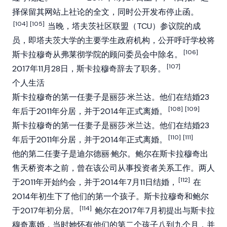
择保留其网站上社论的全文，同时公开发布停止函。
[104]
[105]
当晚，塔夫茨社区联盟（TCU）参议院的成
员，即塔夫茨大学的主要学生政府机构，公开呼吁学校将
[106]
斯卡拉穆奇从弗莱彻学院的顾问委员会中除名。
[107]
2017年11月28日，斯卡拉穆奇辞去了职务。
个人生活
斯卡拉穆奇的第一任妻子是丽莎·米兰达。他们在结婚23
[108]
[109]
年后于2011年分居，并于2014年正式离婚。
斯卡拉穆奇的第一任妻子是丽莎·米兰达。他们在结婚23
[110]
[111]
年后于2011年分居，并于2014年正式离婚。
他的第二任妻子是迪尔德丽·鲍尔。鲍尔在斯卡拉穆奇出
售天桥资本之前，曾在该公司从事投资者关系工作。两人
[112]
于2011年开始约会，并于2014年7月11日结婚，
在
2014年初生下了他们的第一个孩子。斯卡拉穆奇和鲍尔
[114]
于2017年初分居。
鲍尔在2017年7月初提出与斯卡拉
穆奇离婚，当时她怀有他们的第二个孩子八到九个月，并