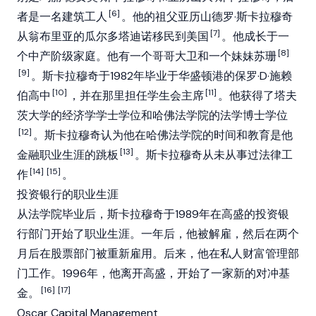
[6]
者是一名建筑工人
。他的祖父亚历山德罗·斯卡拉穆奇
[7]
从翁布里亚的瓜尔多塔迪诺移民到美国
。他成长于一
[8]
个中产阶级家庭。他有一个哥哥大卫和一个妹妹苏珊
[9]
。斯卡拉穆奇于1982年毕业于华盛顿港的保罗·D·施赖
[10]
[11]
伯高中
，并在那里担任学生会主席
。他获得了塔夫
茨大学的经济学学士学位和哈佛法学院的法学博士学位
[12]
。斯卡拉穆奇认为他在哈佛法学院的时间和教育是他
[13]
金融职业生涯的跳板
。斯卡拉穆奇从未从事过法律工
[14]
[15]
作
。
投资银行的职业生涯
从法学院毕业后，斯卡拉穆奇于1989年在高盛的投资银
行部门开始了职业生涯。一年后，他被解雇，然后在两个
月后在股票部门被重新雇用。后来，他在私人财富管理部
门工作。1996年，他离开高盛，开始了一家新的对冲基
[16]
[17]
金。
Oscar Capital Management