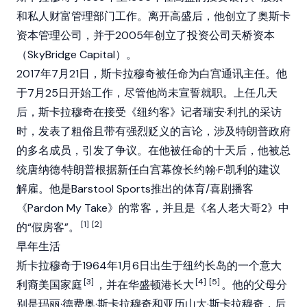
和私人财富管理部门工作。离开高盛后，他创立了奥斯卡
资本管理公司，并于2005年创立了投资公司天桥资本
（SkyBridge Capital）。
2017年7月21日，斯卡拉穆奇被任命为白宫通讯主任。他
于7月25日开始工作，尽管他尚未宣誓就职。上任几天
后，斯卡拉穆奇在接受《纽约客》记者瑞安·利扎的采访
时，发表了粗俗且带有强烈贬义的言论，涉及特朗普政府
的多名成员，引发了争议。在他被任命的十天后，他被总
统唐纳德·特朗普根据新任白宫幕僚长约翰·F·凯利的建议
解雇。他是Barstool Sports推出的体育/喜剧播客
《Pardon My Take》的常客，并且是《名人老大哥2》中
[1]
[2]
的“假房客”。
早年生活
斯卡拉穆奇于1964年1月6日出生于纽约长岛的一个意大
[3]
[4]
[5]
利裔美国家庭
，并在华盛顿港长大
。他的父母分
别是玛丽·德费奥·斯卡拉穆奇和亚历山大·斯卡拉穆奇，后