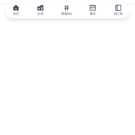
首页
分类
维基MC
事件
词汇表
IQ.wiki
IQ.wiki - 区块链知识与教育领域的全球领先权威。Brainfund 集团
的一部分。
@iqwiki
@IQofficial
@IQ.wiki
与IQ.wiki合作
我们的业务发展团队已准备好讨论合作和整合机会以及战略合作伙
伴关系咨询。
通过电子邮件联系
通过 Telegram 留言
订阅我们的新闻简报
IQ 生态系统报告将让您时刻掌握IQ的所有更新