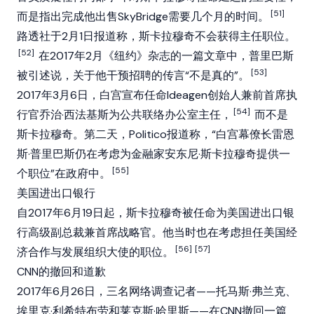
[51]
而是指出完成他出售SkyBridge需要几个月的时间。
路透社于2月1日报道称，斯卡拉穆奇不会获得主任职位。
[52]
在2017年2月《纽约》杂志的一篇文章中，普里巴斯
[53]
被引述说，关于他干预招聘的传言“不是真的”。
2017年3月6日，白宫宣布任命Ideagen创始人兼前首席执
[54]
行官乔治·西法基斯为公共联络办公室主任，
而不是
斯卡拉穆奇。第二天，Politico报道称，“白宫幕僚长雷恩
斯·普里巴斯仍在考虑为金融家安东尼·斯卡拉穆奇提供一
[55]
个职位”在政府中。
美国进出口银行
自2017年6月19日起，斯卡拉穆奇被任命为美国进出口银
行高级副总裁兼首席战略官。他当时也在考虑担任美国经
[56]
[57]
济合作与发展组织大使的职位。
CNN的撤回和道歉
2017年6月26日，三名网络调查记者——托马斯·弗兰克、
埃里克·利希特布劳和莱克斯·哈里斯——在CNN撤回一篇