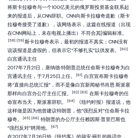
将斯卡拉穆奇与一个100亿美元的俄罗斯投资基金联系起
来的报道后，从CNN辞职。CNN向斯卡拉穆奇道歉（斯卡
拉穆奇接受了道歉），该网络表示，这篇在线报道（出现
在CNN网站上，未在电视上播出）不符合其[编辑标准。
[58]
[59]
斯卡拉穆奇表示，最初的报道不真实；CNN没有
[60]
说该报道是虚假的，但表示它“不够扎实”以供发表。
白宫通讯主任
2017年7月21日，唐纳德·特朗普总统任命斯卡拉穆奇为白
[61]
宫通讯主任，于7月25日上任。
白宫宣布斯卡拉穆奇
将“直接向总统汇报”，而不是像白宫新闻秘书肖恩·斯派塞
[62]
[63]
那样向白宫办公厅主任汇报。
在斯卡拉穆奇的任
[64]
命宣布当天，斯派塞辞职。
《纽约时报》报道说，他
这样做是因为他曾建议特朗普，他“强烈反对”任命斯卡拉
[65]
[66]
穆奇。
特朗普的办公厅主任赖因斯·普里巴斯也
[67]
“强烈反对”聘用他。
在2017年7月26日给《纽约客》的瑞安·丽扎的电话中，