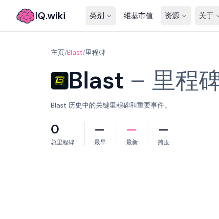
IQ.wiki
类别
维基市值
资源
关于
主页
/
Blast
/
里程碑
Blast
–
里程
Blast 历史中的关键里程碑和重要事件。
0
—
—
—
总里程碑
最早
最新
跨度