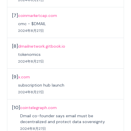
[
7
]
coinmarketcap.com
cmc - $DMAIL
2024年8月27日
[
8
]
dmailnetwork.gitbook.io
tokenomics
2024年8月27日
[
9
]
x.com
subscription hub launch
2024年8月27日
[
10
]
cointelegraph.com
Dmail co-founder says email must be
decentralized and protect data sovereignty
2024年8月27日