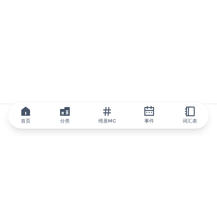
首页
分类
维基MC
事件
词汇表
IQ.wiki
IQ.wiki - 区块链知识与教育领域的全球领先权威。Brainfund 集团
的一部分。
@iqwiki
@IQofficial
@IQ.wiki