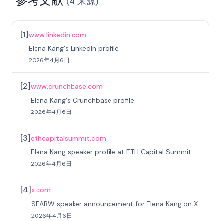
参考文献
(
4
来源
)
[
1
]
www.linkedin.com
Elena Kang's LinkedIn profile
2026年4月6日
[
2
]
www.crunchbase.com
Elena Kang's Crunchbase profile
2026年4月6日
[
3
]
ethcapitalsummit.com
Elena Kang speaker profile at ETH Capital Summit
2026年4月6日
[
4
]
x.com
SEABW speaker announcement for Elena Kang on X
2026年4月6日