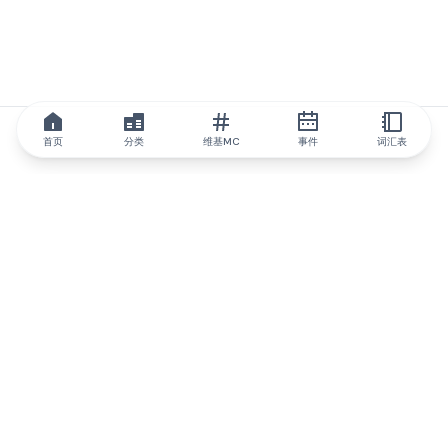
首页
分类
维基MC
事件
词汇表
IQ.wiki
IQ.wiki - 区块链知识与教育领域的全球领先权威。Brainfund 集团
的一部分。
@iqwiki
@IQofficial
@IQ.wiki
与IQ.wiki合作
我们的业务发展团队已准备好讨论合作和整合机会以及战略合作伙
伴关系咨询。
通过电子邮件联系
通过 Telegram 留言