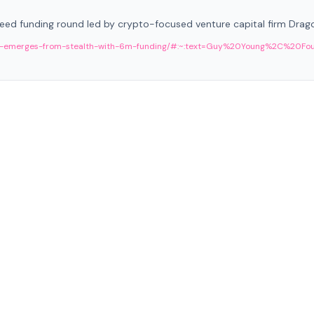
a seed funding round led by crypto-focused venture capital firm Drag
thena-emerges-from-stealth-with-6m-funding/#:~:text=Guy%20Young%2C%