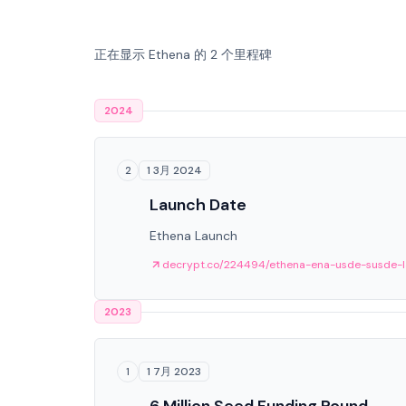
正在显示 Ethena 的 2 个里程碑
2024
1 3月 2024
2
Launch Date
Ethena Launch
decrypt.co/224494/ethena-ena-usde-susde-
2023
1 7月 2023
1