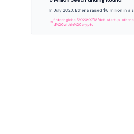
6 Million Seed Funding Round
In July 2023, Ethena raised $6 million in 
fintech.global/2023/07/18/defi-startup-e
d%20within%20crypto