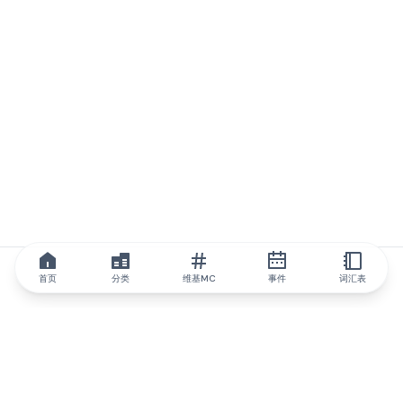
首页
分类
维基MC
事件
词汇表
IQ.wiki
IQ.wiki - 区块链知识与教育领域的全球领先权威。Brainfund 集团
的一部分。
@iqwiki
@IQofficial
@IQ.wiki