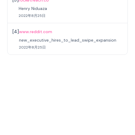
rocketreach.co
Henry Niduaza
2022年8月25日
[
4
]
www.reddit.com
new_executive_hires_to_lead_swipe_expansion
2022年8月25日