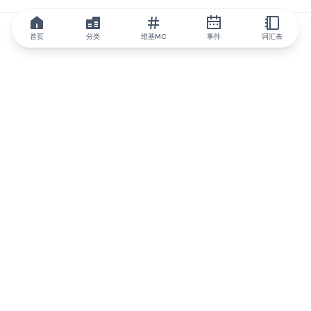
首页
分类
维基MC
事件
词汇表
IQ.wiki
IQ.wiki - 区块链知识与教育领域的全球领先权威。Brainfund 集团
的一部分。
@iqwiki
@IQofficial
@IQ.wiki
与IQ.wiki合作
我们的业务发展团队已准备好讨论合作和整合机会以及战略合作伙
伴关系咨询。
通过电子邮件联系
通过 Telegram 留言
订阅我们的新闻简报
IQ 生态系统报告将让您时刻掌握IQ的所有更新