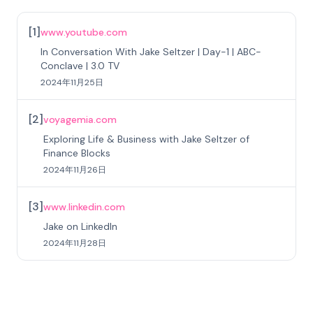
[
1
]
www.youtube.com
In Conversation With Jake Seltzer | Day-1 | ABC-
Conclave | 3.0 TV
2024年11月25日
[
2
]
voyagemia.com
Exploring Life & Business with Jake Seltzer of
Finance Blocks
2024年11月26日
[
3
]
www.linkedin.com
Jake on LinkedIn
2024年11月28日