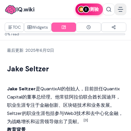
IQ.wiki
测验
TOC
Widgets
0% read
最后更新
:
2025年6月12日
Jake Seltzer
Jake Seltzer
是
QuantixAI
的创始人，目前担任Quantix
Capital的董事总经理。他常驻阿拉伯联合酋长国迪拜，
职业生涯专注于金融创新、
区块链
技术和业务发展。
Seltzer的职业生涯包括参与Web3技术和
去中心化金融
，
[3]
为战略增长和运营领导做出了贡献。
教育背景