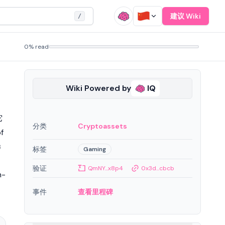
建议 Wiki
/
0% read
Wiki Powered by
IQ
它
分类
Cryptoassets
f
稀
标签
Gaming
验证
QmNY...x8p4
0x3d...cbcb
-
事件
查看里程碑