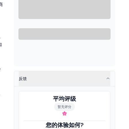
商
更
允
和
会
反馈
生
平均评级
暂无评分
您的体验如何?