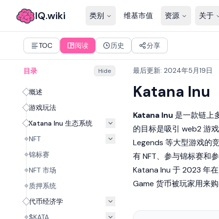
IQ.wiki
类别
维基市值
资源
关于
TOC
阅读
历史
分享
最后更新
:
2024年5月19日
目录
Hide
Katana Inu
概述
游戏玩法
Katana Inu
是一款链上
Katana Inu 生态系统
的目标是吸引 web2 
NFT
Legends 等大型游
锦标赛
有
NFT
、参与锦标赛和参
Katana Inu 于 2023 年
NFT 市场
Game 货币被玩家用来
质押系统
代币经济学
$KATA