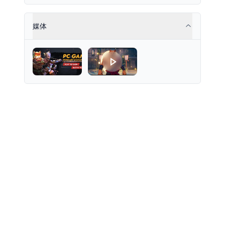
properties as NFT tokens.
媒体