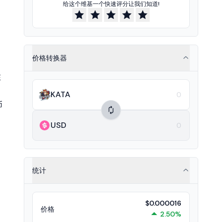
给这个维基一个快速评分让我们知道!
价格转换器
制
在
KATA
币
USD
统计
$0.000016
价格
2.50%