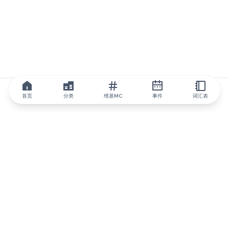
首页
分类
维基MC
事件
词汇表
IQ.wiki
IQ.wiki - 区块链知识与教育领域的全球领先权威。Brainfund 集团
的一部分。
@iqwiki
@IQofficial
@IQ.wiki
与IQ.wiki合作
我们的业务发展团队已准备好讨论合作和整合机会以及战略合作伙
伴关系咨询。