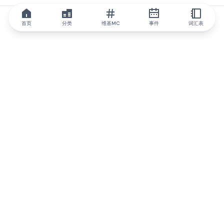
首页
分类
维基MC
事件
词汇表
IQ.wiki
IQ.wiki - 区块链知识与教育领域的全球领先权威。Brainfund 集团
的一部分。
@iqwiki
@IQofficial
@IQ.wiki
与IQ.wiki合作
我们的业务发展团队已准备好讨论合作和整合机会以及战略合作伙
伴关系咨询。
通过电子邮件联系
通过 Telegram 留言
订阅我们的新闻简报
IQ 生态系统报告将让您时刻掌握IQ的所有更新