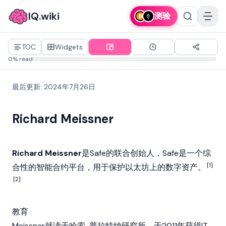
IQ.wiki
测验
TOC
Widgets
0% read
最后更新
:
2024年7月26日
Richard Meissner
Richard Meissner
是
Safe
的联合创始人，Safe是一个综
[1]
合性的
智能合约
平台，用于保护
以太坊
上的数字资产。
[2]
教育
Meissner就读于哈索-普拉特纳研究所，于2011年获得IT