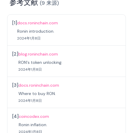
参考文献
(
9
来源
)
[
1
]
docs.roninchain.com
Ronin introduction.
2024年1月8日
[
2
]
blog.roninchain.com
RON's token unlocking.
2024年1月8日
[
3
]
docs.roninchain.com
Where to buy RON.
2024年1月8日
[
4
]
coincodex.com
Ronin inflation.
2024年1月8日