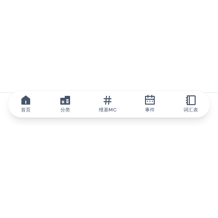
首页
分类
维基MC
事件
词汇表
IQ.wiki
IQ.wiki - 区块链知识与教育领域的全球领先权威。Brainfund 集团
的一部分。
@iqwiki
@IQofficial
@IQ.wiki
与IQ.wiki合作