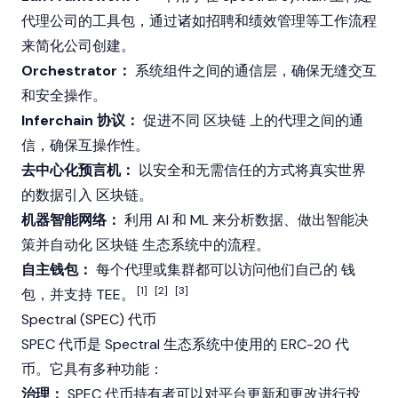
代理公司的工具包，通过诸如招聘和绩效管理等工作流程
来简化公司创建。
Orchestrator：
系统组件之间的通信层，确保无缝交互
和安全操作。
Inferchain 协议：
促进不同
区块链
上的代理之间的通
信，确保互操作性。
去中心化预言机：
以安全和无需信任的方式将真实世界
的数据引入
区块链
。
机器智能网络：
利用 AI 和 ML 来分析数据、做出智能决
策并自动化
区块链
生态系统中的流程。
自主钱包：
每个代理或集群都可以访问他们自己的
钱
[1]
[2]
[3]
包
，并支持 TEE。
Spectral (SPEC) 代币
SPEC 代币是 Spectral 生态系统中使用的
ERC-20
代
币。它具有多种功能：
治理：
SPEC 代币持有者可以对平台更新和更改进行投