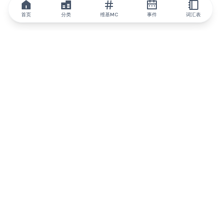
首页
分类
维基MC
事件
词汇表
IQ.wiki
IQ.wiki - 区块链知识与教育领域的全球领先权威。Brainfund 集团
的一部分。
@iqwiki
@IQofficial
@IQ.wiki
与IQ.wiki合作
我们的业务发展团队已准备好讨论合作和整合机会以及战略合作伙
伴关系咨询。
通过电子邮件联系
通过 Telegram 留言
订阅我们的新闻简报
IQ 生态系统报告将让您时刻掌握IQ的所有更新