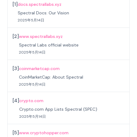
[
1
]
docs.spectrallabs.xyz
Spectral Docs: Our Vision
2025年5月14日
[
2
]
www.spectrallabs.xyz
Spectral Labs official website
2025年5月14日
[
3
]
coinmarketcap.com
CoinMarketCap: About Spectral
2025年5月14日
[
4
]
crypto.com
Crypto.com App Lists Spectral (SPEC)
2025年5月14日
[
5
]
www.cryptohopper.com