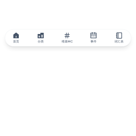
首页
分类
维基MC
事件
词汇表
IQ.wiki
IQ.wiki - 区块链知识与教育领域的全球领先权威。Brainfund 集团
的一部分。
@iqwiki
@IQofficial
@IQ.wiki