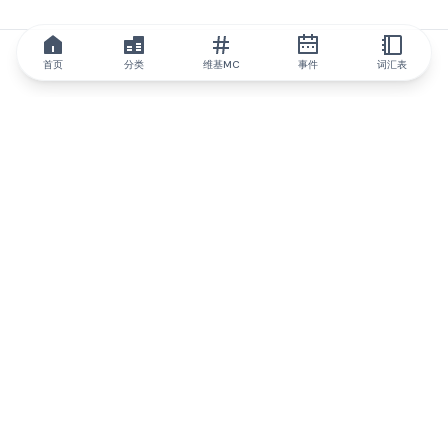
首页
分类
维基MC
事件
词汇表
IQ.wiki
IQ.wiki - 区块链知识与教育领域的全球领先权威。Brainfund 集团
的一部分。
@iqwiki
@IQofficial
@IQ.wiki
与IQ.wiki合作
我们的业务发展团队已准备好讨论合作和整合机会以及战略合作伙
伴关系咨询。
通过电子邮件联系
通过 Telegram 留言
订阅我们的新闻简报
IQ 生态系统报告将让您时刻掌握IQ的所有更新