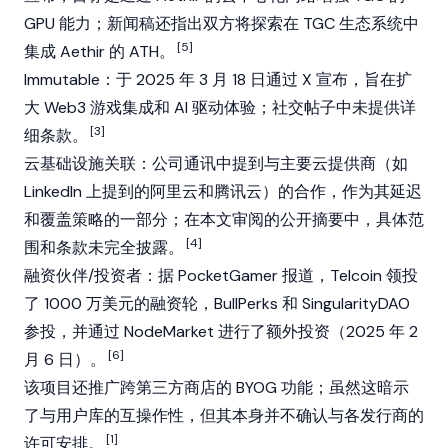
GPU 能力；新闻稿还指出双方将探索在 TGC 生态系统中
[5]
集成 Aethir 的 ATH。
Immutable：于 2025 年 3 月 18 日通过 X 宣布，旨在扩
大
Web3
游戏集成和 AI 驱动体验；社交帖子中未提供详
[3]
细条款。
云基础设施关联：公司通讯中提到与主要云提供商（如
LinkedIn 上提到的阿里云和腾讯云）的合作，作为其延迟
和覆盖策略的一部分；在本文审阅的公开摘要中，具体范
[4]
围和条款未完全披露。
融资伙伴/投资者：据 PocketGamer 报道，
Telcoin
领投
了 1000 万美元的融资轮，BullPerks 和
SingularityDAO
参投，并通过 NodeMarket 进行了额外投资（2025 年 2
[6]
月 6 日）。
该项目还推广跨第三方商店的 BYOG 功能；虽然这暗示
了与用户库的互操作性，但其本身并不确认与各发行商的
[1]
许可安排。