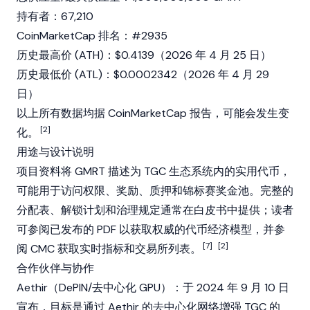
持有者：67,210
CoinMarketCap
排名：#2935
历史最高价 (ATH)：$0.4139（2026 年 4 月 25 日）
历史最低价 (ATL)：$0.0002342（2026 年 4 月 29
日）
以上所有数据均据
CoinMarketCap
报告，可能会发生变
[2]
化。
用途与设计说明
项目资料将 GMRT 描述为 TGC 生态系统内的
实用代币
，
可能用于访问权限、奖励、
质押
和锦标赛奖金池。完整的
分配表、解锁计划和治理规定通常在
白皮书
中提供；读者
可参阅已发布的 PDF 以获取权威的
代币经济
模型，并参
[7]
[2]
阅 CMC 获取实时指标和交易所列表。
合作伙伴与协作
Aethir
（
DePIN
/去中心化 GPU）：于 2024 年 9 月 10 日
宣布，目标是通过
Aethir
的去中心化网络增强 TGC 的