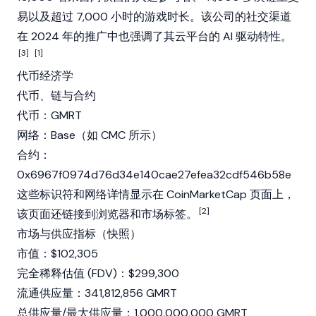
易以及超过 7,000 小时的游戏时长。该公司的社交渠道
在 2024 年的推广中也强调了其云平台的 AI 驱动特性。
[3]
[1]
代币经济学
代币、链与合约
代币：GMRT
网络：
Base
（如 CMC 所示）
合约：
0x6967f0974d76d34e140cae27efea32cdf546b58e
这些标识符和网络详情显示在
CoinMarketCap
页面上，
[2]
该页面还链接到浏览器和市场标签。
市场与供应指标（快照）
市值：$102,305
完全稀释估值 (FDV)：$299,300
流通供应量：341,812,856 GMRT
总供应量/最大供应量：1,000,000,000 GMRT