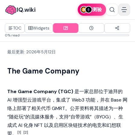
IQ.wiki
测验
TOC
Widgets
0% read
最后更新
:
2026年5月12日
The Game Company
The Game Company (TGC)
是一家总部位于迪拜的
AI 增强型云游戏平台，集成了
Web3
功能，并在
Base
网
络上部署了相关代币 GMRT。公开资料将其描述为一种
“随处玩”的流媒体服务，支持“自带游戏”（BYOG）、生
成式 AI 化身
NFT
以及启用
区块链
技术的电竞和幻想联
[1]
[2]
盟。