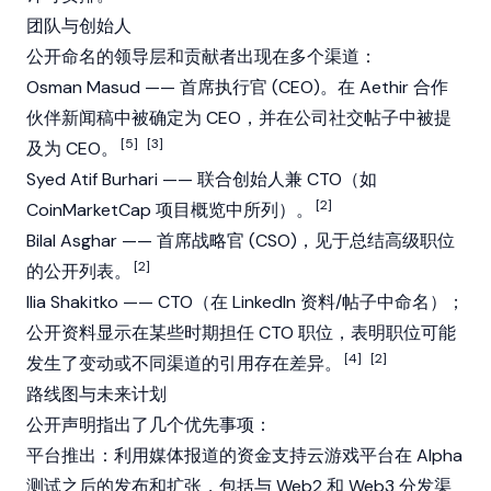
团队与创始人
公开命名的领导层和贡献者出现在多个渠道：
Osman Masud
—— 首席执行官 (CEO)。在
Aethir
合作
伙伴新闻稿中被确定为 CEO，并在公司社交帖子中被提
[5]
[3]
及为 CEO。
Syed Atif Burhari —— 联合创始人兼 CTO（如
[2]
CoinMarketCap 项目概览中所列）。
Bilal Asghar —— 首席战略官 (CSO)，见于总结高级职位
[2]
的公开列表。
Ilia Shakitko —— CTO（在 LinkedIn 资料/帖子中命名）；
公开资料显示在某些时期担任 CTO 职位，表明职位可能
[4]
[2]
发生了变动或不同渠道的引用存在差异。
路线图与未来计划
公开声明指出了几个优先事项：
平台推出：利用媒体报道的资金支持云游戏平台在 Alpha
测试之后的发布和扩张，包括与 Web2 和
Web3
分发渠