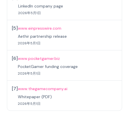
LinkedIn company page
2026年5月1日
[
5
]
www.einpresswire.com
Aethir partnership release
2026年5月1日
[
6
]
www.pocketgamer.biz
PocketGamer funding coverage
2026年5月1日
[
7
]
www.thegamecompany.ai
Whitepaper (PDF)
2026年5月1日