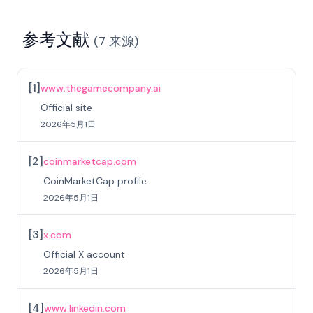
参考文献
(
7
来源
)
[
1
]
www.thegamecompany.ai
Official site
2026年5月1日
[
2
]
coinmarketcap.com
CoinMarketCap profile
2026年5月1日
[
3
]
x.com
Official X account
2026年5月1日
[
4
]
www.linkedin.com