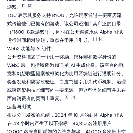
[1]
[2]
游戏。
TGC 表示其服务支持 BYOG，允许玩家通过主要商店流
式传输他们已拥有的游戏。该公司还推广其广泛的目录
（“1300 多款游戏”），同时在公开渠道承认 Alpha 测试
[1]
[3]
运行时间相对较短，重点在于用户引导。
Web3 功能与 AI 组件
公开资料描述了一个用于奖励、锦标赛和数字身份的
Web3
层，包括铸造为
NFT
的 AI 生成化身。该平台的电
竞和幻想联盟提案被框架化为使用
区块链
进行透明计分、
奖金发放和防篡改验证。白皮书被引用为代币机制、治理
或跨链架构技术细节的主要来源，但这些具体细节并未在
[1]
[7]
面向消费者的页面上重复。
运营与测试
根据公司发布的总结，2024 年 10 月的封闭 Alpha 测试
在 48 小时内产生了以下指标：43,810 名注册用户、
10,000 名来自阿联酋的入选参与者、41,000 多次链上交