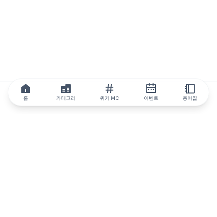
홈
카테고리
위키 MC
이벤트
용어집
IQ.wiki
IQ.wiki - 블록체인 지식과 교육 분야의 세계 최고 권위. Brainfund
그룹의 일원입니다.
@iqwiki
@IQofficial
@IQ.wiki
IQ.wiki와 파트너십을 맺으세요
당사 사업 개발팀은 협업 및 통합 기회는 물론 전략적 파트너십 문